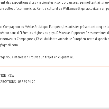
ent des expositions dites « régionales » sont organisées, permettant ainsi au
dre collectif, comme ici au Centre culturel de Welkenraedt qui accueillera un pa
.
ir Compagnon du Mérite Artistique Européen, les artistes présentent cinq de le
périeur dans différentes régions du pays. Désireuse d’apporter à ses membres d
 de nouveaux Compagnons, l’Asbl du Mérite Artistique Européen, reste disponibl
v@gmail.com.
rage vous intéresse? Trouvez un trajet en cliquant ici.
ION : CCW
ERVATIONS : 087 89 91 70