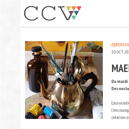
Aller
au
contenu
EXPOSITI
10 OCT 20
MAEK
Du mardi 
Des noctu
L’associat
l’encourag
création o