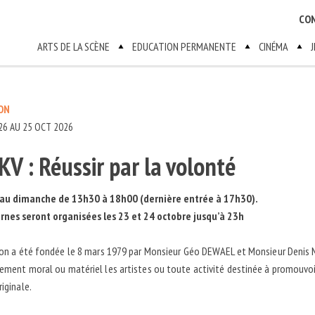
CO
ARTS DE LA SCÈNE
EDUCATION PERMANENTE
CINÉMA
ON
26 AU 25 OCT 2026
V : Réussir par la volonté
au dimanche de 13h30 à 18h00 (dernière entrée à 17h30).
rnes seront organisées les 23 et 24 octobre jusqu’à 23h
ion a été fondée le 8 mars 1979 par Monsieur Géo DEWAEL et Monsieur Denis 
ement moral ou matériel les artistes ou toute activité destinée à promouvoir l
riginale.