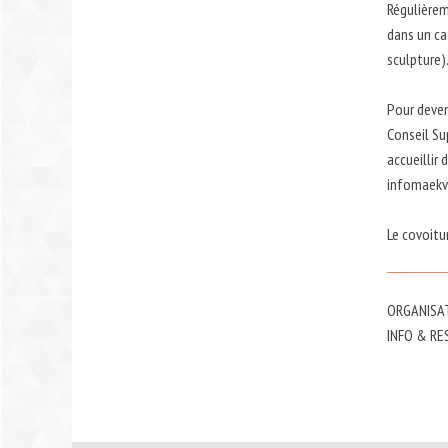
Régulièrem
dans un ca
sculpture)
Pour deven
Conseil Su
accueillir
infomaek
Le covoitu
ORGANISAT
INFO & RES