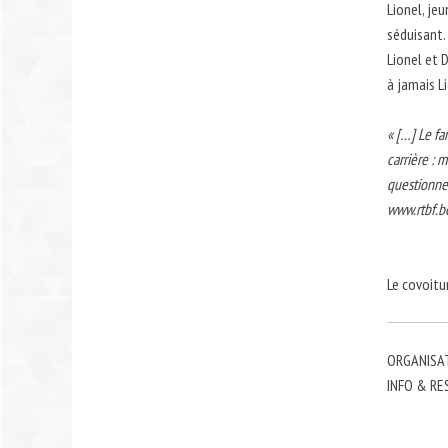
Lionel, je
séduisant.
Lionel et 
à jamais L
« […] Le fa
carrière : 
questionnem
www.rtbf.b
Le covoitu
ORGANISATI
INFO & RES