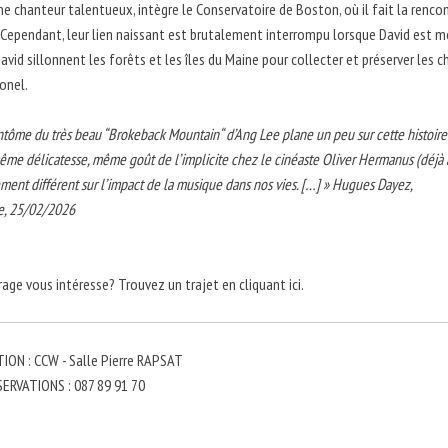
une chanteur talentueux, intègre le Conservatoire de Boston, où il fait la renco
 Cependant, leur lien naissant est brutalement interrompu lorsque David est mobil
David sillonnent les forêts et les îles du Maine pour collecter et préserver le
ionel.
ntôme du très beau “Brokeback Mountain“ d’Ang Lee plane un peu sur cette histoir
même délicatesse, même goût de l’implicite chez le cinéaste Oliver Hermanus (déjà a
ent différent sur l’impact de la musique dans nos vies. […] » Hugues Dayez,
e, 25/02/2026
rage vous intéresse? Trouvez un trajet en cliquant ici.
ON : CCW - Salle Pierre RAPSAT
ERVATIONS : 087 89 91 70