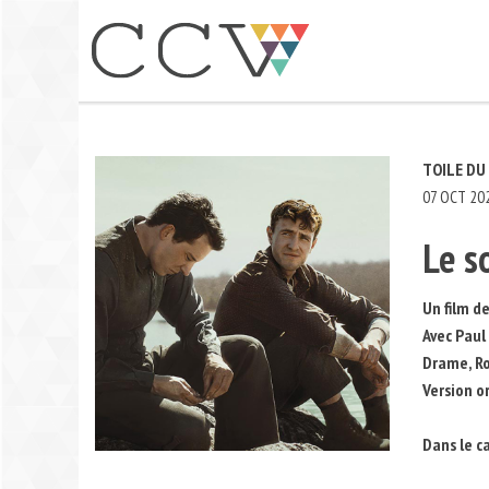
Aller
au
contenu
TOILE DU
07 OCT 20
Le s
Un film d
Avec Paul
Drame, Ro
Version o
Dans le c