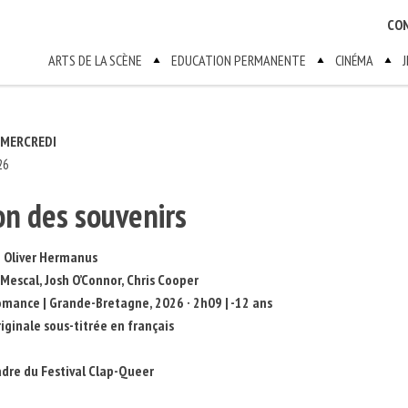
CO
ARTS DE LA SCÈNE
EDUCATION PERMANENTE
CINÉMA
 MERCREDI
26
on des souvenirs
e Oliver Hermanus
 Mescal, Josh O’Connor, Chris Cooper
mance | Grande-Bretagne, 2026 · 2h09 | -12 ans
riginale sous-titrée en français
adre du Festival Clap-Queer