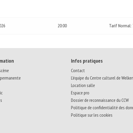
026
20:00
Tarif Normal:
mation
Infos pratiques
 scène
Contact
 permanente
L’équipe du Centre culturel de Welke
Location salle
ic
Espace pro
ns
Dossier de reconnaissance du CCW
Politique de confidentialité des do
Politique sur les cookies