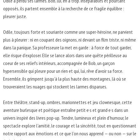
Odile a perdu ses larmes. Bob, lui, en a trop. Inséparables et pourtant
opposés, ils partent ensemble à la recherche de ce fragile équilibre :
pleurer juste.
Odile, toujours forte et souriante comme une super-héroïne, ne parvient
plus à pleurer : ni en coupant des oignons, ni devant un film triste, ni même
dans la panique. Sa professeure la met en garde : à force de tout garder,
elle risque d’exploser. Elle se lance alors dans une quête périlleuse au
coeur de ses reliefs intérieurs, accompagnée de Bob, un garçon
hypersensible qui pleure pour un rien et qui, lui, rêve d’avoir sa force.
Ensemble, ils grimpent jusqu’à la plus haute des montagnes, là où se
trouveraient les nuages qui stockent les larmes disparues.
Entre théâtre, stand-up, ombres, marionnettes et jeu clownesque, cette
aventure burlesque et poétique entraîne petit·e·s et grand·e·s dans un
univers inspiré des livres pop-up. Tendre, lumineux et plein d’humour, le
spectacle explore l’amitié, le courage et la sincérité, tout en questionnant
notre rapport aux émotions et ce que l’on nous apprend — ou non — sur le