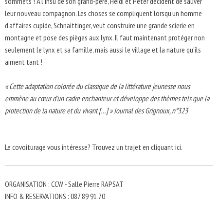
sommets ! À l'insu de son grand-père, Heidi et Peter décident de sauver
leur nouveau compagnon. Les choses se compliquent lorsqu'un homme
d'affaires cupide, Schnaittinger, veut construire une grande scierie en
montagne et pose des pièges aux lynx. Il faut maintenant protéger non
seulement le lynx et sa famille, mais aussi le village et la nature qu'ils
aiment tant !
« Cette adaptation colorée du classique de la littérature jeunesse nous
emmène au cœur d’un cadre enchanteur et développe des thèmes tels que la
protection de la nature et du vivant […] » Journal des Grignoux, n°323
Le covoiturage vous intéresse? Trouvez un trajet en cliquant ici.
ORGANISATION : CCW - Salle Pierre RAPSAT
INFO & RESERVATIONS : 087 89 91 70