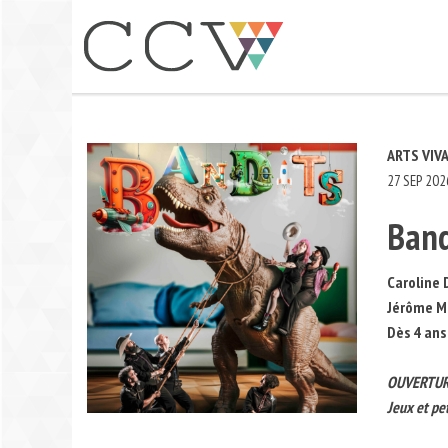
Aller
au
contenu
ARTS VIV
27 SEP 202
Band
Caroline 
Jérôme Ma
Dès 4 ans
OUVERTUR
Jeux et pet