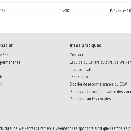
026
15:00
Prévente: 1
mation
Infos pratiques
 scène
Contact
 permanente
L’équipe du Centre culturel de Welke
Location salle
ic
Espace pro
ns
Dossier de reconnaissance du CCW
Politique de confidentialité des do
Politique sur les cookies
culturel de Welkenraedt remercie vivement ses sponsors ainsi que ses fidèles p