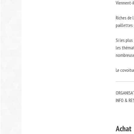
Viennent-i
Riches de 
paillettes
Si les plu
les thémat
nombreuses
Le covoitu
ORGANISATI
INFO & RES
Achat