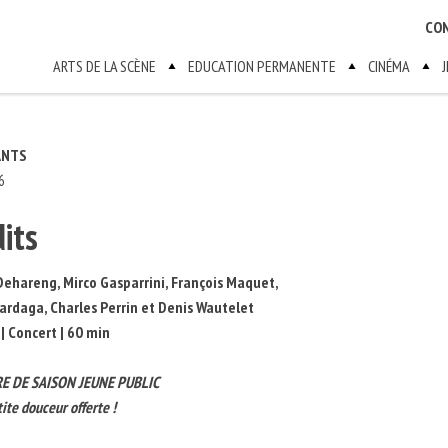
CO
ARTS DE LA SCÈNE
EDUCATION PERMANENTE
CINÉMA
ANTS
6
its
Dehareng, Mirco Gasparrini, François Maquet,
rdaga, Charles Perrin et Denis Wautelet
 | Concert | 60 min
E DE SAISON JEUNE PUBLIC
ite douceur offerte !