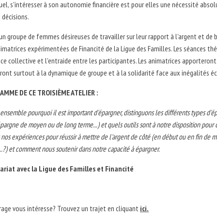
el, s'intéresser à son autonomie financière est pour elles une nécessité abso
 décisions.
un groupe de femmes désireuses de travailler sur leur rapport à l'argent et d
imatrices expérimentées de Financité de la Ligue des Familles. Les séances th
ence collective et l'entraide entre les participantes. Les animatrices apporteron
eront surtout à la dynamique de groupe et à la solidarité face aux inégalités 
AMME DE CE TROISIÈME ATELIER :
nsemble pourquoi il est important d'épargner, distinguons les différents types d'
épargne de moyen ou de long terme...) et quels outils sont à notre disposition pour c
nos expériences pour réussir à mettre de l'argent de côté (en début ou en fin de m
..?) et comment nous soutenir dans notre capacité à épargner.
ariat avec la Ligue des Familles et Financité
rage vous intéresse? Trouvez un trajet en cliquant
ici.