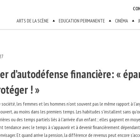
CO
ARTS DE LA SCÈNE
EDUCATION PERMANENTE
CINÉMA
27
ier d’autodéfense financière: « ép
rotéger ! »
 société, les femmes et les hommes n’ont souvent pas le même rapport à l’arge
 ouvert, au moins dans les premiers temps. Les habitudes s'installent sans qu'
rières ou des temps partiels liés à l'arrivée d'un enfant ; elles gagnent en m
 tendance avec le temps à s'appauvrir et à devenir financièrement dépendant
à envisager. Et quand arrive la pension, la différence de revenus peut encore s'