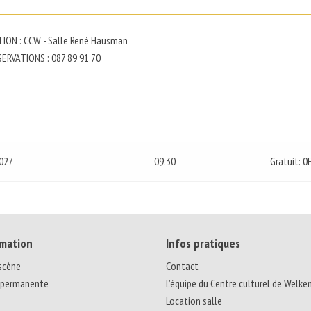
ION : CCW - Salle René Hausman
ERVATIONS : 087 89 91 70
2027
09:30
Gratuit: 0
mation
Infos pratiques
 scène
Contact
 permanente
L’équipe du Centre culturel de Welke
Location salle