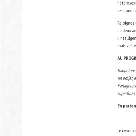
hétérosexu
les bonnes
Rejoignez 
de deux an
l'intellig
mais veill
AU PROGR
Rappelons e
un projet, 
Partageons 
superflues 
En parten
Le covoitu